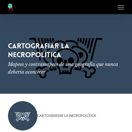
Menu
Skip
to
main
content
Cartografiar la
necropolítica
Mapeos y contramapeos de una geografía que nunca
debería acontecer
CARTOGRAFIAR LA NECROPOLÍTICA