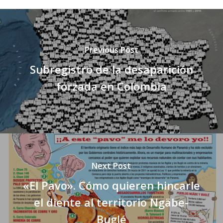
Previous Post
Subregistro de la desaparición
forzada en Colombia
Next Post
«El Pavo». Cómo quieren hincarle
el diente al territorio Ngäbe-
Buglé