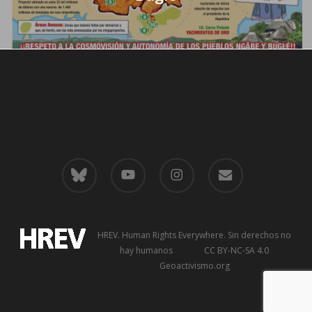
bluesky
youtube
instagram
email
HREV. Human Rights Everywhere
. Sin derechos no
hay humanos CC BY-NC-SA 4.0
Geoactivismo.org