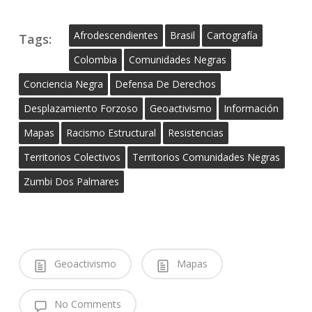
Afrodescendientes
Brasil
Cartografía
Tags:
Colombia
Comunidades Negras
Conciencia Negra
Defensa De Derechos
Desplazamiento Forzoso
Geoactivismo
Información
Mapas
Racismo Estructural
Resistencias
Territorios Colectivos
Territorios Comunidades Negras
Zumbi Dos Palmares
Geoactivismo
Mapas
No Comments