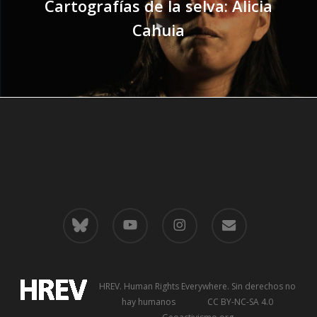
Cartografías de la selva: Alicia
Cahuia
bluesky
youtube
instagram
email
HREV. Human Rights Everywhere
. Sin derechos no
hay humanos CC BY-NC-SA 4.0