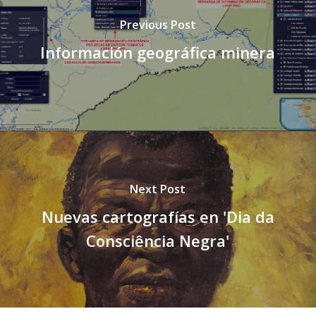
Previous Post
Información geográfica minera
Next Post
Nuevas cartografías en 'Dia da
Consciência Negra'