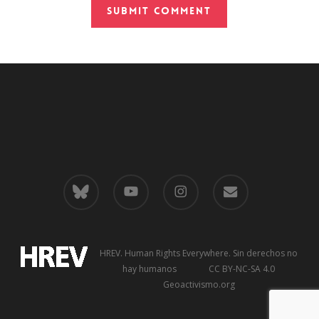
bluesky
youtube
instagram
email
HREV. Human Rights Everywhere
. Sin derechos no
hay humanos CC BY-NC-SA 4.0
Geoactivismo.org