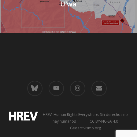
U'wa
bluesky
youtube
instagram
email
HREV. Human Rights Everywhere
. Sin derechos no
hay humanos CC BY-NC-SA 4.0
Geoactivismo.org