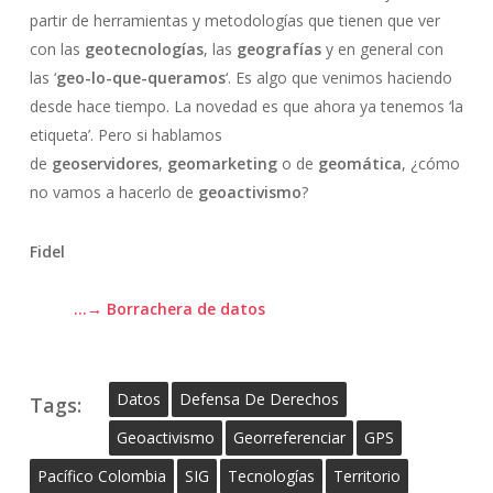
partir de herramientas y metodologías que tienen que ver
con las
geotecnologías
, las
geografías
y en general con
las ‘
geo-lo-que-queramos
‘. Es algo que venimos haciendo
desde hace tiempo. La novedad es que ahora ya tenemos ‘la
etiqueta’. Pero si hablamos
de
geoservidores
,
geomarketing
o de
geomática
, ¿cómo
no vamos a hacerlo de
geoactivismo
?
Fidel
…→ Borrachera de datos
Datos
Defensa De Derechos
Tags:
Geoactivismo
Georreferenciar
GPS
Pacífico Colombia
SIG
Tecnologías
Territorio