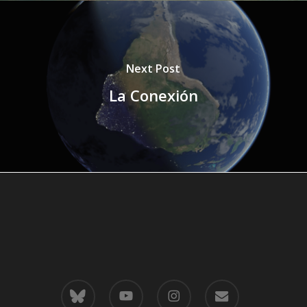
Next Post
La Conexión
bluesky
youtube
instagram
email